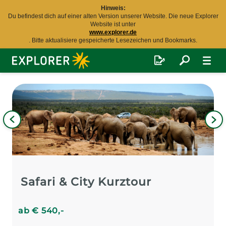
Hinweis:
Du befindest dich auf einer alten Version unserer Website. Die neue Explorer
Website ist unter
www.explorer.de
. Bitte aktualisiere gespeicherte Lesezeichen und Bookmarks.
Explorer
Fernreisen
Bild
iges
Nä
Bil
Safari & City Kurztour
ab
€
540
,-