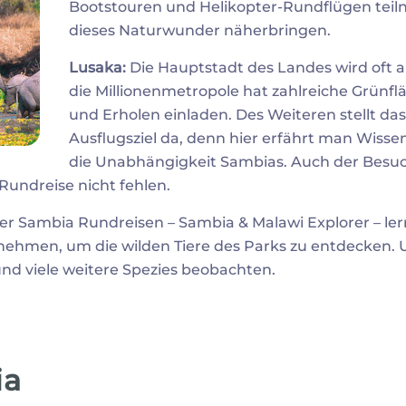
Bootstouren und Helikopter-Rundflügen teil
dieses Naturwunder näherbringen.
Lusaka:
Die Hauptstadt des Landes wird oft a
die Millionenmetropole hat zahlreiche Grünfl
und Erholen einladen. Des Weiteren stellt d
Ausflugsziel da, denn hier erfährt man Wissen
die Unabhängigkeit Sambias. Auch der Besuch
Rundreise nicht fehlen.
er Sambia Rundreisen – Sambia & Malawi Explorer – ler
lnehmen, um die wilden Tiere des Parks zu entdecken. U
 und viele weitere Spezies beobachten.
ia