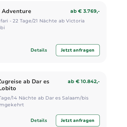
n Adventure
ab
€ 3.769,-
ari - 22 Tage/21 Nächte ab Victoria
obi
Details
Jetzt anfragen
Zugreise ab Dar es
ab
€ 10.842,-
Lobito
 Tage/14 Nächte ab Dar es Salaam/bis
umgekehrt
Details
Jetzt anfragen