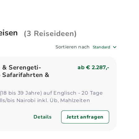
Luangwa Nationalpark erwarten Sie wilde
eiseexperten dabei, die ideale Sambia
eisen
(3 Reiseideen)
Sortieren nach
Standard
e & Serengeti-
ab
€ 2.287,-
 Safarifahrten &
(18 bis 39 Jahre) auf Englisch - 20 Tage
lls/bis Nairobi inkl. Üb, Mahlzeiten
Details
Jetzt anfragen