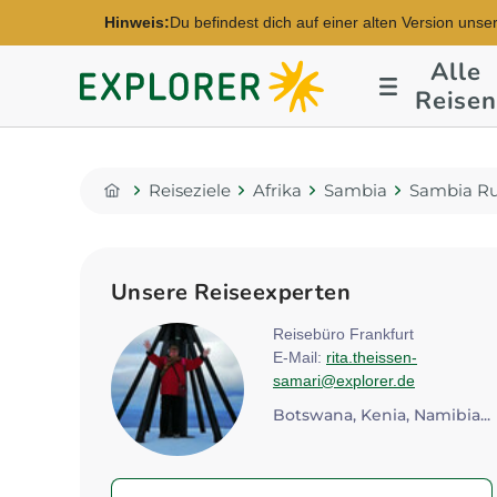
Hinweis:
Du befindest dich auf einer alten Version unse
Alle
Explorer
Reisen
Fernreisen
Reiseziele
Afrika
Sambia
Sambia Ru
Home
Unsere Reiseexperten
Reisebüro Frankfurt
E-Mail:
rita.theissen-
samari@explorer.de
Botswana, Kenia, Namibia...