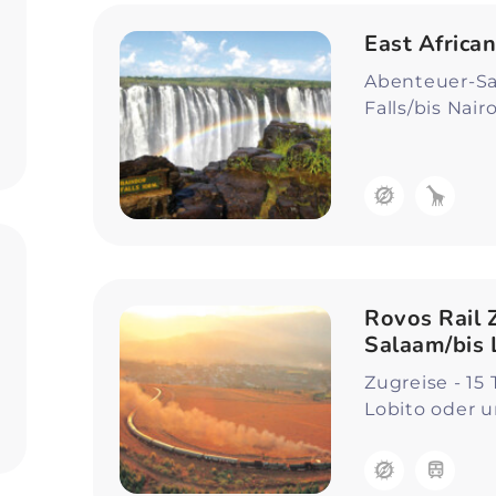
East Africa
Abenteuer-Saf
Falls/bis Nair
Rovos Rail 
Salaam/bis 
Zugreise - 15
Lobito oder 