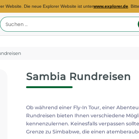
rer Website. Die neue Explorer Website ist unter
www.explorer.de
. Bit
Reiseland
eingeben
ndreisen
Sambia Rundreisen
Ob während einer Fly-In Tour, einer Abenteu
Rundreisen bieten Ihnen verschiedene Mögli
kennenzulernen. Keinesfalls verpassen sollten
Grenze zu Simbabwe, die einen atemberaube