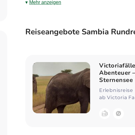
Lusaka ist einen Besuch wert und im South 
Mehr anzeigen
Tiere. Gerne helfen Ihnen unsere Explorer R
Rundreise für Sie zu finden!
Reiseangebote Sambia Rundr
Victoriafäll
Abenteuer –
Sternensee
Erlebnisreise 
ab Victoria Fa