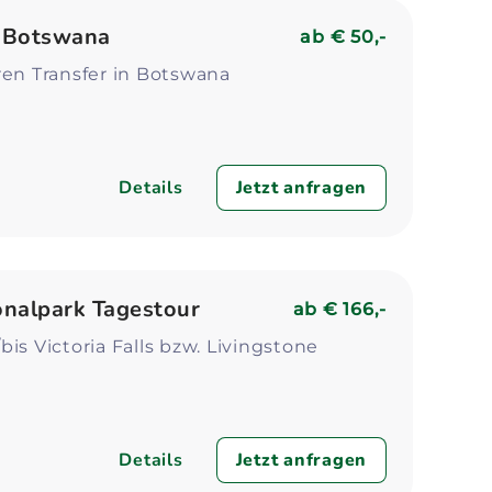
Zum Profil
Zum 
n Botswana
ab
€ 50,-
ren Transfer in Botswana
Details
Jetzt anfragen
nalpark Tagestour
ab
€ 166,-
bis Victoria Falls bzw. Livingstone
Details
Jetzt anfragen