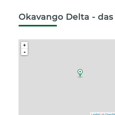
Okavango Delta - das
+
-
Leaflet
| ©
OpenSt