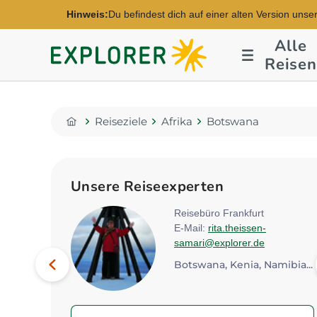
Hinweis:
Du befindest dich auf einer alten Version unse
Alle
Explorer
Reisen
Fernreisen
Reiseziele
Afrika
Botswana
Home
Unsere Reiseexperten
dorf
Reisebüro Frankfurt
E-Mail:
rita.theissen-
lorer.de
samari@explorer.de
Bild
Vorheriges
Botswana, Kenia, Namibia...