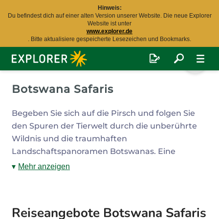
Hinweis:
Du befindest dich auf einer alten Version unserer Website. Die neue Explorer
Website ist unter
www.explorer.de
. Bitte aktualisiere gespeicherte Lesezeichen und Bookmarks.
Explorer
Fernreisen
Botswana Safaris
Begeben Sie sich auf die Pirsch und folgen Sie
den Spuren der Tierwelt durch die unberührte
Wildnis und die traumhaften
Landschaftspanoramen Botswanas. Eine
Botswana Safari ist ein Muss für jede Reise in die
Mehr anzeigen
bezaubernde Republik im Süden Afrikas.
Reiseangebote Botswana Safaris