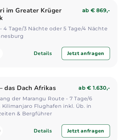
Zum Profil
Zum 
i im Greater Krüger
ab
€ 869,-
k
- 4 Tage/3 Nächte oder 5 Tage/4 Nächte
annesburg
Details
Jetzt anfragen
 – das Dach Afrikas
ab
€ 1.630,-
lang der Marangu Route - 7 Tage/6
 Kilimanjaro Flughafen inkl. Üb. in
zeiten & Bergführer
Details
Jetzt anfragen