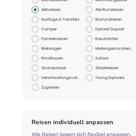
Aktivreisen
Alle Rundreisen
Ausflüge & Transfers
Busrundreisen
Camper
Explorer Exquisit
Familienreisen
Kreuzfahrten
Mietwagen
Mietwagenrundreisen
Privattouren
Safaris
Strandurlaub
Städtereisen
Verantwortungsvoll reisen
Young Explorers
Zugreisen
Reisen individuell anpassen
Alle Reisen lassen sich flexibel anpassen.