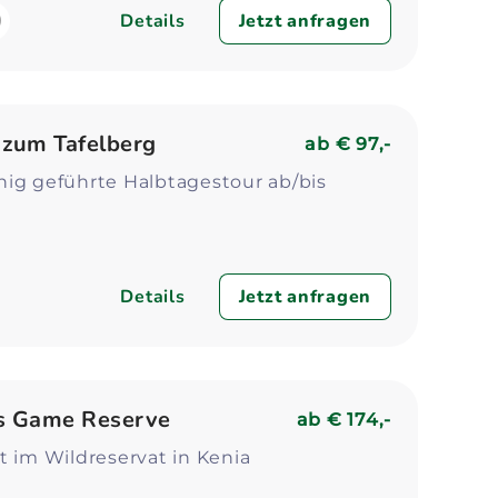
Details
Jetzt anfragen
zum Tafelberg
ab
€ 97,-
hig geführte Halbtagestour ab/bis
Details
Jetzt anfragen
ls Game Reserve
ab
€ 174,-
t im Wildreservat in Kenia