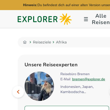
Hinweis:
Du befindest dich auf einer alten Version unse
Alle
Explorer
Reisen
Fernreisen
Reiseziele
Afrika
Home
Unsere Reiseexperten
rg
Reisebüro Bremen
s@explorer.de
E-Mail:
bremen@explorer.de
Bild
Ägypten, Kenia, Marokko...
Indonesien, Japan,
Vorheriges
Kambodscha...