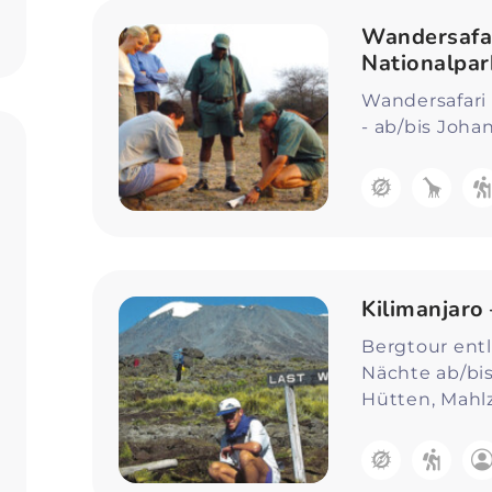
Zum Profil
Wandersafar
Nationalpar
Wandersafari 
- ab/bis Joh
Kilimanjaro
Bergtour ent
Nächte ab/bis
Hütten, Mahl