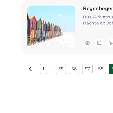
Regenbogen
Bus-/Privatr
Nächte ab Jo
1
55
56
57
58
...
zurück