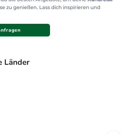
Zum Profil
Zum 
e zu genießen. Lass dich inspirieren und
anfragen
e Länder