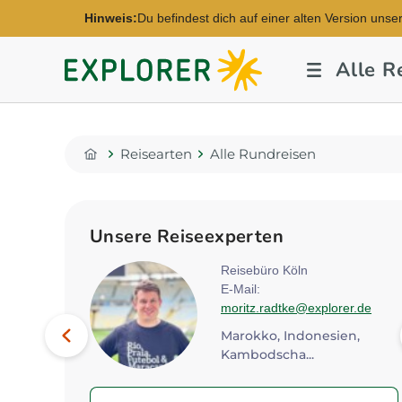
Hinweis:
Du befindest dich auf einer alten Version unse
Explorer
Alle R
Fernreisen
Reisearten
Alle Rundreisen
Home
Unsere Reiseexperten
rg
Reisebüro Köln
z@explorer.de
E-Mail:
moritz.radtke@explorer.de
Bild
a, Indien, Japan...
Vorheriges
Marokko, Indonesien,
Kambodscha...