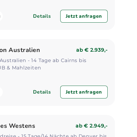
Details
Jetzt anfragen
on Australien
ab
€ 2.939,-
Australien - 14 Tage ab Cairns bis
 ÜB & Mahlzeiten
Details
Jetzt anfragen
des Westens
ab
€ 2.949,-
reise - 15 Tage/14 Nächte ab Denver bis