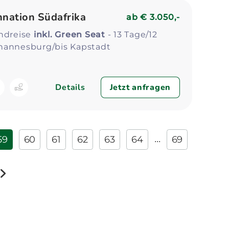
nation Südafrika
ab
€ 3.050,-
undreise
inkl. Green Seat
- 13 Tage/12
hannesburg/bis Kapstadt
Details
Jetzt anfragen
59
60
61
62
63
64
69
...
weiter