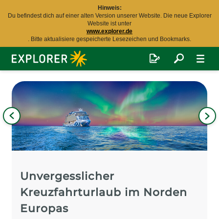
Hinweis:
Du befindest dich auf einer alten Version unserer Website. Die neue Explorer
Website ist unter
www.explorer.de
. Bitte aktualisiere gespeicherte Lesezeichen und Bookmarks.
Explorer
Fernreisen
Bild
iges
Nä
Bil
Unvergesslicher
Kreuzfahrturlaub im Norden
Europas