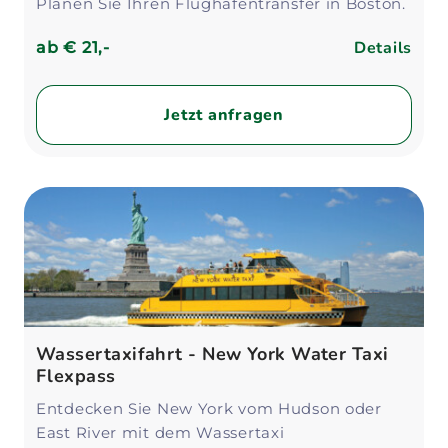
Planen Sie Ihren Flughafentransfer in Boston.
Details
ab
€ 21,-
Jetzt anfragen
Wassertaxifahrt - New York Water Taxi
Flexpass
Entdecken Sie New York vom Hudson oder
East River mit dem Wassertaxi