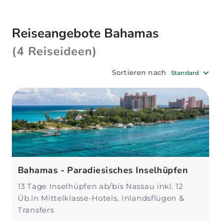
empfiehlt es sich, Ihren
Bahamas-Urlaub auf
mehreren Inseln
zu verbringen.
Reiseangebote Bahamas
Unsere Reiseexperten stehen Ihnen gerne zur
(4 Reiseideen)
Seite, um Ihren
individuellen und
unvergesslichen Urlaub auf den Bahamas
zu
Sortieren nach
Standard
planen.
Bahamas - Paradiesisches Inselhüpfen
13 Tage Inselhüpfen ab/bis Nassau inkl. 12
Üb.in Mittelklasse-Hotels, Inlandsflügen &
Transfers