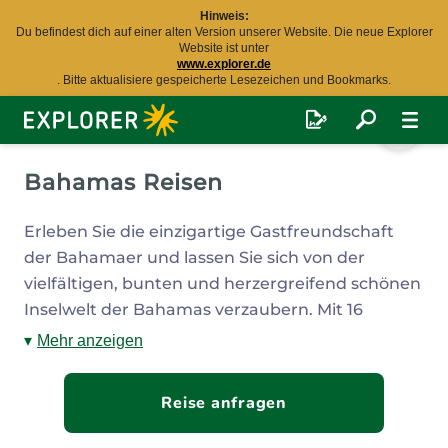
Hinweis:
Du befindest dich auf einer alten Version unserer Website. Die neue Explorer
Website ist unter
www.explorer.de
. Bitte aktualisiere gespeicherte Lesezeichen und Bookmarks.
Explorer
Fernreisen
Bahamas Reisen
Erleben Sie die einzigartige Gastfreundschaft
der Bahamaer und lassen Sie sich von der
vielfältigen, bunten und herzergreifend schönen
Inselwelt der Bahamas verzaubern. Mit 16
Hauptinseln und Hunderten kleinerer Inseln sind
Mehr anzeigen
Bahamas-Reisen ideal für Inselhopping
, sei es
für einen Tagesausflug oder für eine Weiterreise
Reise anfragen
zu den Out Islands. Um die beeindruckende
Vielfalt des Archipels voll auszuschöpfen,