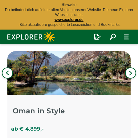
Hinweis:
Du befindest dich auf einer alten Version unserer Website. Die neue Explorer
Website ist unter
www.explorer.de
. Bitte aktualisiere gespeicherte Lesezeichen und Bookmarks.
Explorer
Fernreisen
Bild
iges
Nä
Bil
Oman in Style
ab
€
4.899
,-