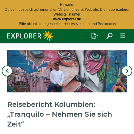
Hinweis:
Du befindest dich auf einer alten Version unserer Website. Die neue Explorer
Website ist unter
www.explorer.de
. Bitte aktualisiere gespeicherte Lesezeichen und Bookmarks.
Explorer
Fernreisen
Bild
iges
Nä
Bil
Reisebericht Kolumbien:
„Tranquilo – Nehmen Sie sich
Zeit“