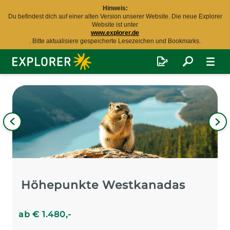
Hinweis:
Du befindest dich auf einer alten Version unserer Website. Die neue Explorer
Website ist unter
www.explorer.de
. Bitte aktualisiere gespeicherte Lesezeichen und Bookmarks.
Explorer
Fernreisen
Bild
iges
Nä
Bil
Höhepunkte Westkanadas
ab
€
1.480
,-