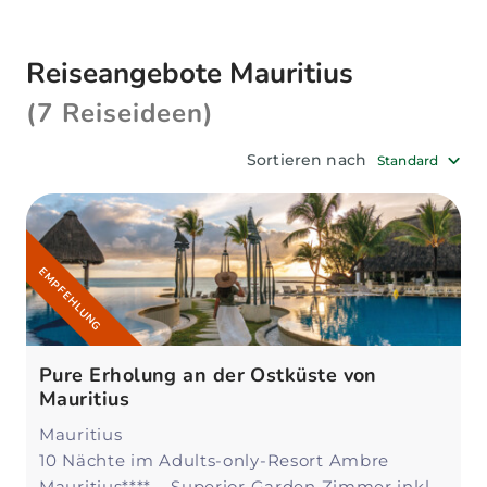
Hochzeitsreisenden ein beliebtes Ziel. Unser
Mauritius-Reiseangebot
bietet dir eine
Reiseangebote Mauritius
umfangreiche Auswahl an top Hotels mit Pool,
Ausflügen, Kreuzfahrten & vielfältigem
(7 Reiseideen)
Strandurlaub. Planen deine individuelle Reise
mit unseren Mauritius-Experten.
Sortieren nach
Standard
EMPFEHLUNG
Pure Erholung an der Ostküste von
Mauritius
Mauritius
10 Nächte im Adults-only-Resort Ambre
Mauritius**** – Superior Garden Zimmer inkl.