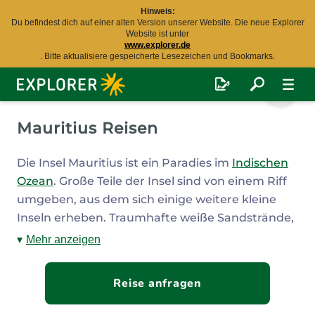
Hinweis:
Du befindest dich auf einer alten Version unserer Website. Die neue Explorer
Website ist unter
www.explorer.de
. Bitte aktualisiere gespeicherte Lesezeichen und Bookmarks.
Explorer
Fernreisen
Mauritius Reisen
Die Insel Mauritius ist ein Paradies im
Indischen
Ozean
. Große Teile der Insel sind von einem Riff
umgeben, aus dem sich einige weitere kleine
Inseln erheben. Traumhafte weiße Sandstrände,
türkisblaues Wasser mit einer artenreichen
Mehr anzeigen
Unterwasserwelt und eine erstklassige Hotellerie
lassen deine Mauritius-Reise unvergesslich
Reise anfragen
werden. Mauritius ist sowohl
bei Familien
als
auch bei
aktiven Urlaubern
, Golfern und