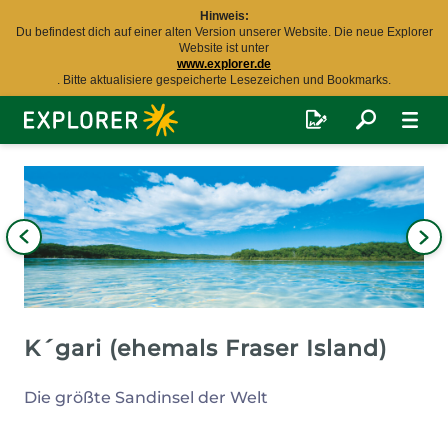
Hinweis:
Du befindest dich auf einer alten Version unserer Website. Die neue Explorer
Website ist unter
www.explorer.de
. Bitte aktualisiere gespeicherte Lesezeichen und Bookmarks.
Explorer
Fernreisen
Bild
iges
Nä
Bil
K´gari (ehemals Fraser Island)
Die größte Sandinsel der Welt