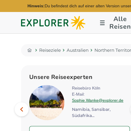
Hinweis:
Du befindest dich auf einer alten Version unse
Alle
Explorer
Reisen
Fernreisen
Reiseziele
Australien
Northern Territo
Home
Unsere Reiseexperten
en Ost
Reisebüro Köln
E-Mail:
xplorer.de
Sophie.Wanke@explorer.de
Bild
Vorheriges
Namibia, Sansibar,
Südafrika...