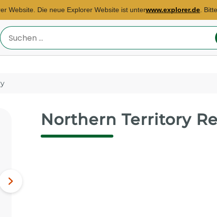
rer Website. Die neue Explorer Website ist unter
www.explorer.de
. Bit
Reiseland
eingeben
ry
Northern Territory R
Reisebüro Köln
E-Mail:
pascale.pouchou@explorer.de
Kenia, Indonesien,
Nächstes
Singapur...
Bild