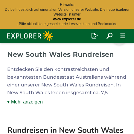
Hinweis:
Du befindest dich auf einer alten Version unserer Website. Die neue Explorer
Website ist unter
www.explorer.de
. Bitte aktualisiere gespeicherte Lesezeichen und Bookmarks.
Explorer
Fernreisen
New South Wales Rundreisen
Entdecken Sie den kontrastreichsten und
bekanntesten Bundesstaat Australiens während
einer unserer New South Wales Rundreisen. In
New South Wales leben insgesamt ca. 7,5
Millionen Einwohner. Highlights sind die
Mehr anzeigen
grandiose Berglandschaft der Blue Mountains,
das berühmte Weinanbaugebiet Hunter Valley
und Canberra, die Hauptstadt Australiens.
Rundreisen in New South Wales
Entlang der Ostküste erwarten Sie zudem