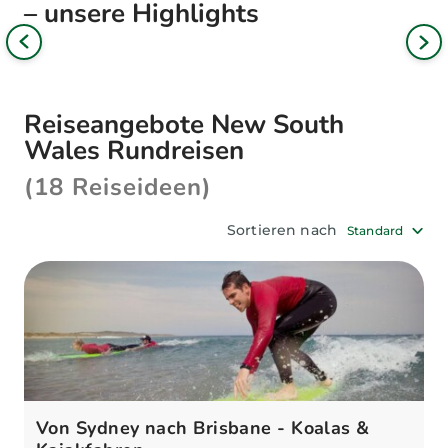
– unsere Highlights
Bild
interessante Städte, idyllische Ortschaften,
iges
lange Surfstrände und kleine Nationalparks.
Nä
Bil
Unsere Reise-Experten helfen Ihnen gerne bei
der Auswahl Ihrer New South Wales Rundreise.
Reiseangebote New South
Wales Rundreisen
(18 Reiseideen)
Sortieren nach
Standard
Von Sydney nach Brisbane - Koalas &