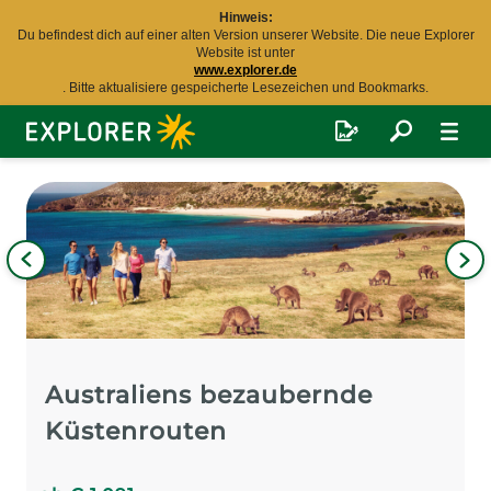
Hinweis:
Du befindest dich auf einer alten Version unserer Website. Die neue Explorer
Website ist unter
www.explorer.de
. Bitte aktualisiere gespeicherte Lesezeichen und Bookmarks.
Explorer
Fernreisen
Bild
iges
Nä
Bil
Australiens bezaubernde
Küstenrouten