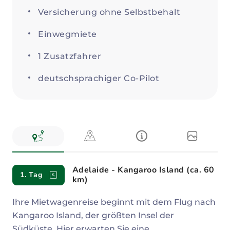
Versicherung ohne Selbstbehalt
Einwegmiete
1 Zusatzfahrer
deutschsprachiger Co-Pilot
Reiseverlauf
Adelaide - Kangaroo Island (ca. 60
1. Tag
km)
Ihre Mietwagenreise beginnt mit dem Flug nach
Kangaroo Island, der größten Insel der
Südküste. Hier erwarten Sie eine