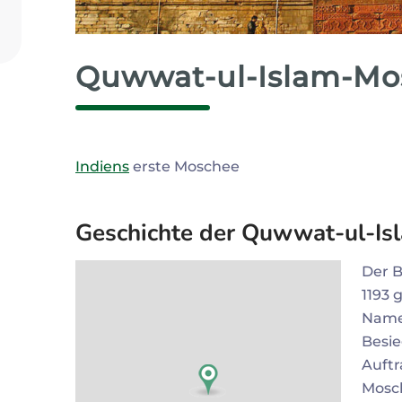
Zum Profil
Quwwat-ul-Islam-Mo
Indiens
erste Moschee
Geschichte der Quwwat-ul-I
Der 
1193 
Nam
Besie
Auftr
Mosc