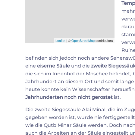
Tempe
mehr
verwe
darau
stam
Leaflet
| ©
OpenStreetMap
contributors
verwe
Ruine
befinden sich jedoch noch andere Sehenswü
eine
eiserne Säule
und die
zweite Siegessäule
die sich im Innenhof der Moschee befindet, be
Jahrhundert an diesem Ort und somit lange b
heute konnte kein Wissenschafter herausf
Jahrhunderten noch nicht gerostet
ist.
Die zweite Siegessäule Alai Minal, die im Zu
gegeben worden ist, wurde nie fertiggestellt
wie die Qutb Minar Säule werden. Doch nac
auch die Arbeiten an der Säule eingestellt