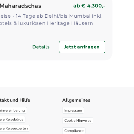
 Maharadschas
ab
€ 4.300,-
eise - 14 Tage ab Delhi/bis Mumbai inkl.
otels & luxuriösen Heritage Häusern
Details
Jetzt anfragen
takt und Hilfe
Allgemeines
minvereinbarung
Impressum
ere Reisebüros
Cookie Hinweise
ere Reiseexperten
Compliance