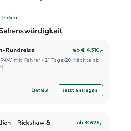
r Indien
.
 Sehenswürdigkeit
n-Rundreise
ab
€ 4.310,-
 PKW mit Fahrer - 21 Tage/20 Nächte ab
hi
Details
Jetzt anfragen
dien – Rickshaw &
ab
€ 678,-