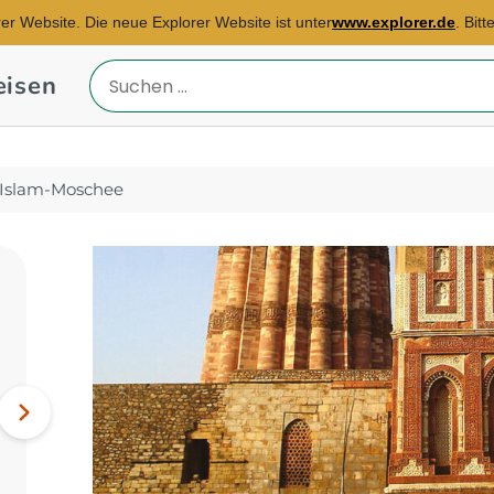
rer Website. Die neue Explorer Website ist unter
www.explorer.de
. Bit
eisen
Reiseland
eingeben
Islam-Moschee
Reisebüro Mannheim
E-Mail:
Tatjana.Gorwatt@explorer.de
Ägypten, Botswana,
Nächstes
Simbabwe...
Bild