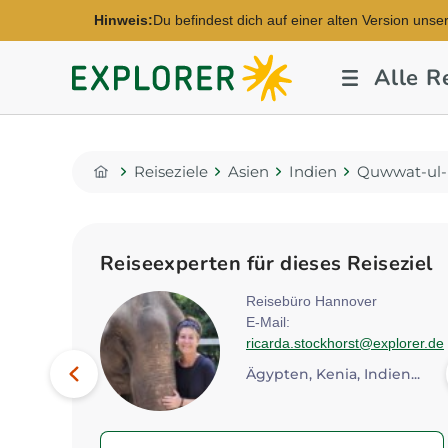
Hinweis:
Du befindest dich auf einer alten Version unse
Explorer
Alle R
Fernreisen
Reiseziele
Asien
Indien
Quwwat-ul-
Home
Reiseexperten für dieses Reiseziel
rt
Reisebüro Hannover
explorer.de
E-Mail:
ricarda.stockhorst@explorer.de
Bild
Vorheriges
Ägypten, Kenia, Indien...