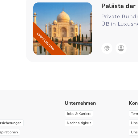
Paläste der
Private Rundr
ÜB in Luxush
EMPFEHLUNG
Unternehmen
Kon
Jobs & Karriere
Ter
rsicherungen
Nachhaltigkeit
Uns
spirationen
Uns