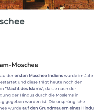
Zum Profil
Zum 
schee
slam-Moschee
Bau der
ersten Moschee Indiens
wurde im Jahr
gestartet und diese trägt heute noch den
en
"Macht des Islams"
, da sie nach der
gung der Hindus durch die Moslems in
ag gegeben worden ist. Die ursprüngliche
hee wurde
auf den Grundmauern eines Hindu