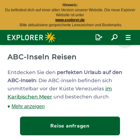
Hinweis:
Du befindest dich auf einer alten Version unserer Website. Die neue Explorer
Website ist unter
www.explorer.de
. Bitte aktualisiere gespeicherte Lesezeichen und Bookmarks.
Explorer
Fernreisen
ABC-Inseln Reisen
Entdecken Sie den
perfekten Urlaub auf den
ABC-Inseln
: Die ABC-Inseln befinden sich
unmittelbar vor der Küste Venezuelas
im
Karibischen Meer
und bestechen durch
paradiesische Sandstrände und unberührte
Mehr anzeigen
Natur.
Reise anfragen
Aruba ist die westlichste der drei Inseln und
beeindruckt durch Sonnenschein das ganze