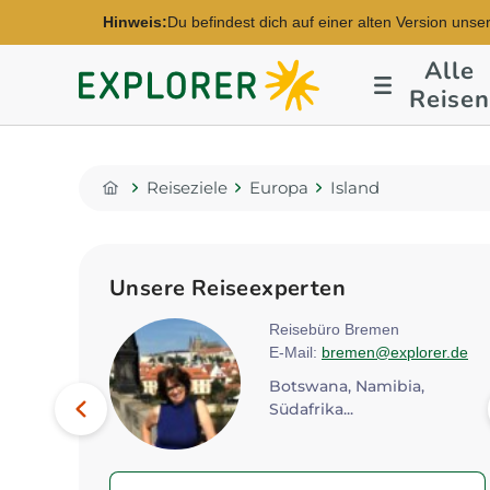
Hinweis:
Du befindest dich auf einer alten Version unse
Alle
Explorer
Reisen
Fernreisen
Reiseziele
Europa
Island
Home
Unsere Reiseexperten
rg
Reisebüro Bremen
E-Mail:
bremen@explorer.de
lorer.de
Bild
Botswana, Namibia,
Vorheriges
Botswana, Kenia, Namibia...
Südafrika...