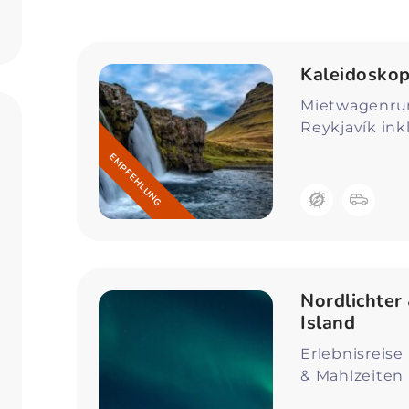
Zum Profil
Kaleidoskop
Mietwagenrund
Reykjavík ink
EMPFEHLUNG
Nordlichter 
Island
Erlebnisreise 
& Mahlzeiten