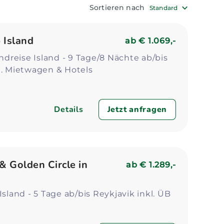
Zum Profil
Zum 
Sortieren nach
Standard
 Island
ab
€ 1.069,-
reise Island - 9 Tage/8 Nächte ab/bis
l. Mietwagen & Hotels
Details
Jetzt anfragen
& Golden Circle in
ab
€ 1.289,-
Island - 5 Tage ab/bis Reykjavik inkl. ÜB