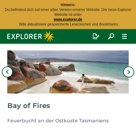
Hinweis:
Du befindest dich auf einer alten Version unserer Website. Die neue Explorer
Website ist unter
www.explorer.de
. Bitte aktualisiere gespeicherte Lesezeichen und Bookmarks.
Explorer
Fernreisen
Bild
iges
Nä
Bil
Bay of Fires
Feuerbucht an der Ostküste Tasmaniens