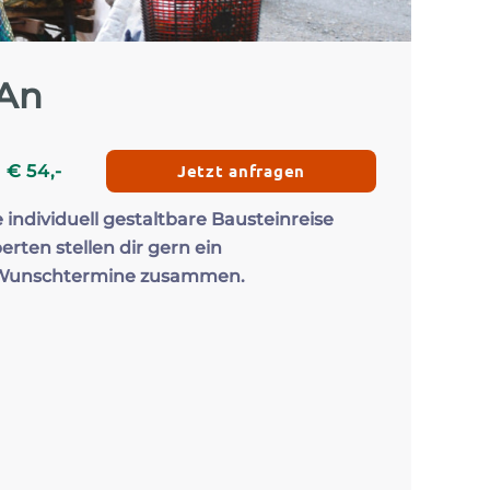
Zum Profil
Zum 
 An
Jetzt anfragen
b
€
54
,-
e individuell gestaltbare Bausteinreise
erten stellen dir gern ein
 Wunschtermine zusammen.