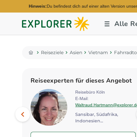
Hinweis:
Du befindest dich auf einer alten Version unse
Explorer
Alle R
Fernreisen
Reiseziele
Asien
Vietnam
Fahrradto
Home
Reiseexperten für dieses Angebot
berg
Reisebüro Köln
E-Mail:
rer.de
Waltraud.Hartmann@explorer.d
Bild
Vorheriges
Südafrika, China, Thailand...
Sansibar, Südafrika,
Indonesien...