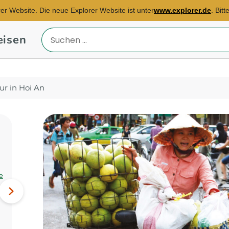
rer Website. Die neue Explorer Website ist unter
www.explorer.de
. Bit
eisen
Reiseland
eingeben
ur in Hoi An
Reisebüro Nürnberg
E-Mail:
e
michael.schuldt@explorer.de
Namibia, Simbabwe,
Nächstes
Südafrika...
Bild