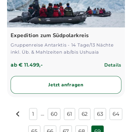
Expedition zum Südpolarkreis
Gruppenreise Antarktis - 14 Tage/13 Nächte
inkl. Üb. & Mahlzeiten ab/bis Ushuaia
Details
ab
€ 11.499,-
Jetzt anfragen
1
60
61
62
63
64
...
zurück
65
66
67
68
69