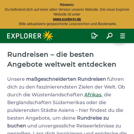
Hinweis:
Du befindest dich auf einer alten Version unserer Website. Die neue Explorer
Website ist unter
www.explorer.de
. Bitte aktualisiere gespeicherte Lesezeichen und Bookmarks.
Explorer
Fernreisen
Rundreisen – die besten
Angebote weltweit entdecken
Unsere
maßgeschneiderten Rundreisen
führen
dich zu den faszinierendsten Zielen der Welt. Ob
durch die Wüstenlandschaften
Afrikas
, die
Berglandschaften Südamerikas oder die
pulsierenden Städte Asiens – hier findest du die
besten Angebote, um deine
Rundreise zu
buchen
und unvergessliche Reiseerlebnisse zu
genießen. Lass dich inspirieren und entdecke die