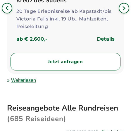
Kreuz des Südens
Bild
iges
Nä
20 Tage Erlebnisreise ab Kapstadt/bis
Bil
Victoria Falls inkl. 19 Üb., Mahlzeiten,
Reiseleitung
ab € 2.600,-
Details
Jetzt anfragen
Weiterlesen
Reiseangebote Alle Rundreisen
(685 Reiseideen)