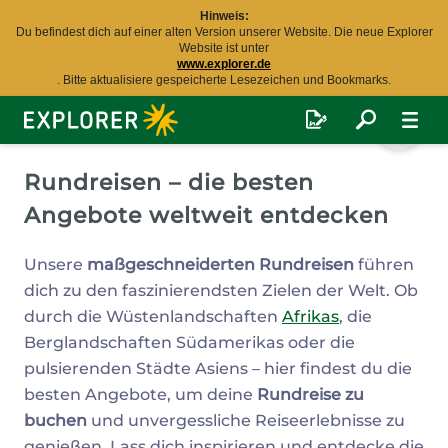
Hinweis:
Du befindest dich auf einer alten Version unserer Website. Die neue Explorer
Website ist unter
www.explorer.de
. Bitte aktualisiere gespeicherte Lesezeichen und Bookmarks.
Explorer
Fernreisen
Rundreisen – die besten
Angebote weltweit entdecken
Unsere
maßgeschneiderten Rundreisen
führen
dich zu den faszinierendsten Zielen der Welt. Ob
durch die Wüstenlandschaften
Afrikas
, die
Berglandschaften Südamerikas oder die
pulsierenden Städte Asiens – hier findest du die
besten Angebote, um deine
Rundreise zu
buchen
und unvergessliche Reiseerlebnisse zu
genießen. Lass dich inspirieren und entdecke die