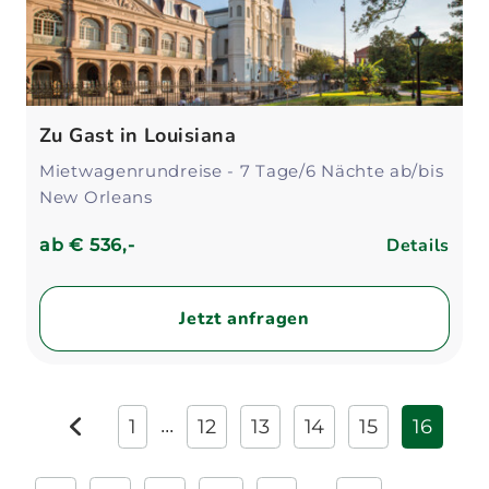
Zu Gast in Louisiana
Mietwagenrundreise - 7 Tage/6 Nächte ab/bis
New Orleans
Details
ab
€ 536,-
Jetzt anfragen
1
12
13
14
15
16
...
zurück