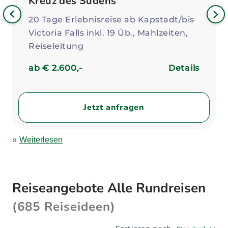
Kreuz des Südens
Bild
iges
Nä
20 Tage Erlebnisreise ab Kapstadt/bis
Bil
Victoria Falls inkl. 19 Üb., Mahlzeiten,
Reiseleitung
ab € 2.600,-
Details
Jetzt anfragen
Weiterlesen
Reiseangebote Alle Rundreisen
(685 Reiseideen)