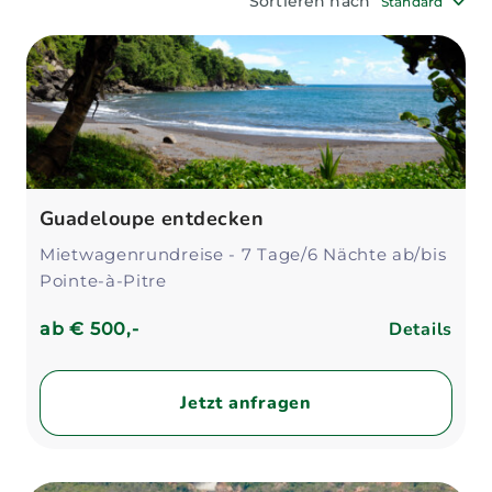
Sortieren nach
Standard
Guadeloupe entdecken
Mietwagenrundreise - 7 Tage/6 Nächte ab/bis
Pointe-à-Pitre
Details
ab
€ 500,-
Jetzt anfragen