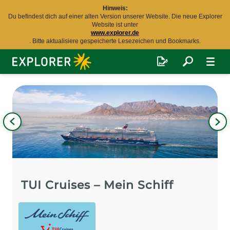
Hinweis:
Du befindest dich auf einer alten Version unserer Website. Die neue Explorer
Website ist unter
www.explorer.de
. Bitte aktualisiere gespeicherte Lesezeichen und Bookmarks.
Explorer
Fernreisen
Bild
iges
Nä
Bil
TUI Cruises – Mein Schiff