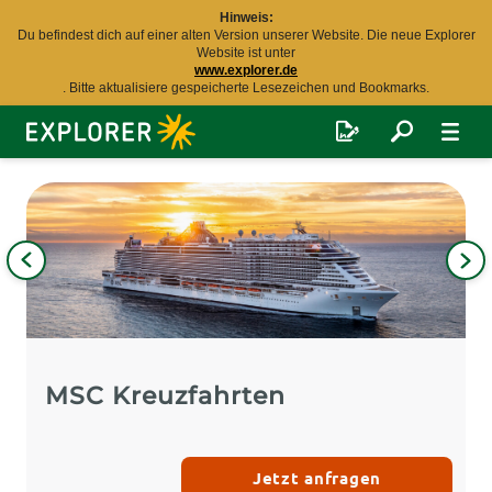
Hinweis:
Du befindest dich auf einer alten Version unserer Website. Die neue Explorer
Website ist unter
www.explorer.de
. Bitte aktualisiere gespeicherte Lesezeichen und Bookmarks.
Explorer
Fernreisen
Bild
iges
Nä
Bil
MSC Kreuzfahrten
Jetzt anfragen