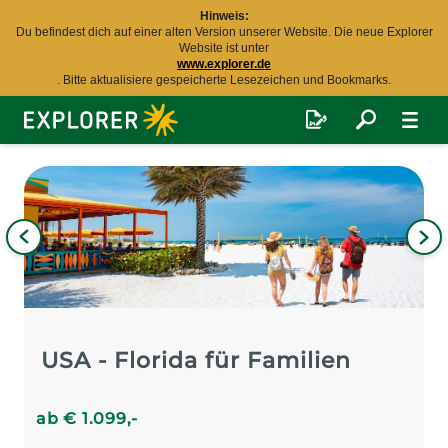
Hinweis:
Du befindest dich auf einer alten Version unserer Website. Die neue Explorer
Website ist unter
www.explorer.de
. Bitte aktualisiere gespeicherte Lesezeichen und Bookmarks.
Explorer
Fernreisen
Bild
iges
Nä
Bil
USA - Florida für Familien
ab
€
1.099
,-