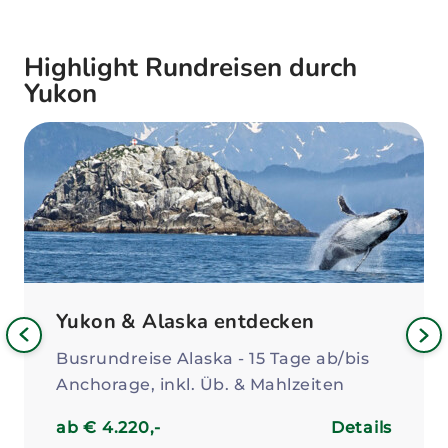
Kanada erleben. Wir bieten Ihnen ausgewählte
Yukon Rundreisen und Hotels - wenden Sie sich
Highlight Rundreisen durch
an Ihren Yukon Experten für Ihr individuelles
Yukon
Yukon Reise Angebot!
Bild
Yukon & Alaska entdecken
iges
Nä
Busrundreise Alaska - 15 Tage ab/bis
Bil
Anchorage, inkl. Üb. & Mahlzeiten
ab € 4.220,-
Details