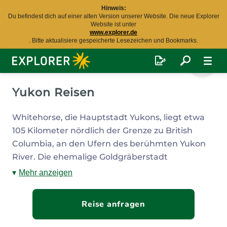
Hinweis:
Du befindest dich auf einer alten Version unserer Website. Die neue Explorer
Website ist unter
www.explorer.de
. Bitte aktualisiere gespeicherte Lesezeichen und Bookmarks.
Explorer
Fernreisen
Yukon Reisen
Whitehorse, die Hauptstadt Yukons, liegt etwa
105 Kilometer nördlich der Grenze zu British
Columbia, an den Ufern des berühmten Yukon
River. Die ehemalige Goldgräberstadt
beeindruckt mit einer der spektakulärsten
Mehr anzeigen
Landschaften, die Kanada zu bieten hat.
Gigantische Naturparks, schneebedeckte
Reise anfragen
Berggipfel und klare, kalte Bergseen lassen
jeden Besucher bei einer Yukon Reise das wahre