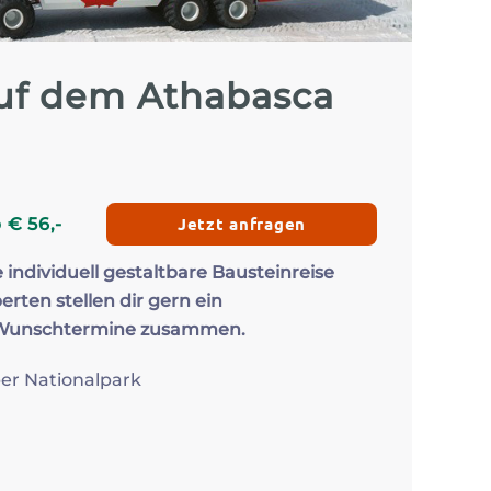
Zum Profil
Zum 
auf dem Athabasca
Jetzt anfragen
b
€
56
,-
e individuell gestaltbare Bausteinreise
erten stellen dir gern ein
 Wunschtermine zusammen.
per Nationalpark