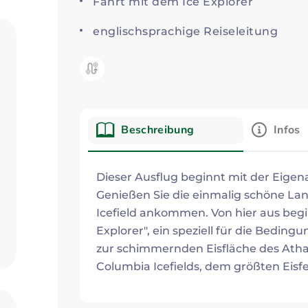
Fahrt mit dem Ice Explorer
englischsprachige Reiseleitung
Kategorie:
Beschreibung
Infos
Beschreibung
Dieser Ausflug beginnt mit der Eigen
Genießen Sie die einmalig schöne La
Icefield ankommen. Von hier aus begi
Explorer", ein speziell für die Bedin
zur schimmernden Eisfläche des Athab
Columbia Icefields, dem größten Eisfe