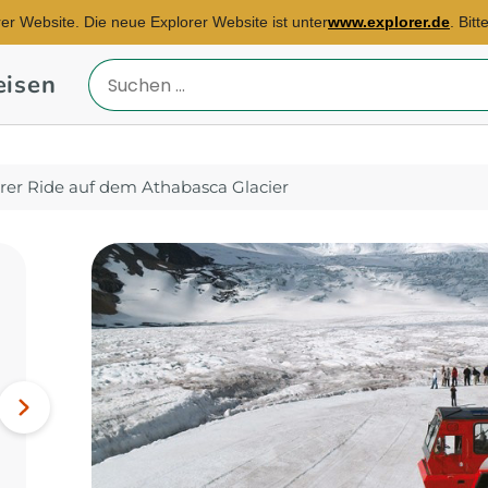
rer Website. Die neue Explorer Website ist unter
www.explorer.de
. Bit
eisen
Reiseland
eingeben
orer Ride auf dem Athabasca Glacier
Reisebüro Dortmund
E-Mail:
katja.doering@explorer.de
Südafrika, Indonesien,
Nächstes
Malaysia...
Bild