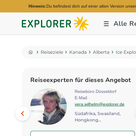
Hinweis:
Du befindest dich auf einer alten Version unse
Explorer
Alle R
Fernreisen
Reiseziele
Kanada
Alberta
Ice Expl
Home
Reiseexperten für dieses Angebot
rt
Reisebüro Düsseldorf
en-
E-Mail:
de
vera.wilhelm@explorer.de
Bild
Vorheriges
Botswana, Kenia, Namibia...
Südafrika, Swasiland,
Hongkong...