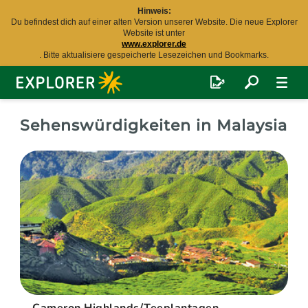
Hinweis:
Du befindest dich auf einer alten Version unserer Website. Die neue Explorer
Website ist unter
www.explorer.de
. Bitte aktualisiere gespeicherte Lesezeichen und Bookmarks.
Explorer
Fernreisen
Sehenswürdigkeiten in Malaysia