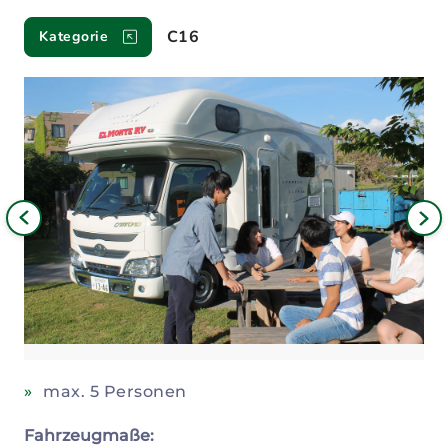
Fahrzeuge
C16
Kategorie
Bild
iges
Nä
Bil
max. 5 Personen
Fahrzeugmaße: