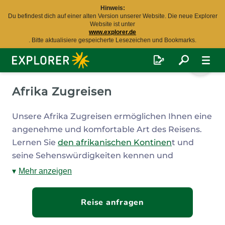
Hinweis:
Du befindest dich auf einer alten Version unserer Website. Die neue Explorer
Website ist unter
www.explorer.de
. Bitte aktualisiere gespeicherte Lesezeichen und Bookmarks.
Explorer
Fernreisen
Afrika Zugreisen
Unsere Afrika Zugreisen ermöglichen Ihnen eine
angenehme und komfortable Art des Reisens.
Lernen Sie
den afrikanischen Kontinen
t und
seine Sehenswürdigkeiten kennen und
entdecken Sie jeden Tag neue, aufregende
Mehr anzeigen
Highlights. Für jeden ist genau die Richtige
Zugreise dabei – Unsere Afrika Zugreisen
Reise anfragen
reichen von Standard- bis zur exquisite
Extraklasse. Gerne sind Ihnen unsere Afrika-