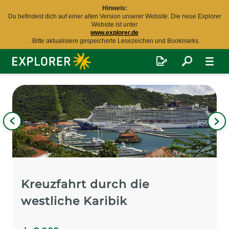
Hinweis:
Du befindest dich auf einer alten Version unserer Website. Die neue Explorer
Website ist unter
www.explorer.de
. Bitte aktualisiere gespeicherte Lesezeichen und Bookmarks.
Explorer
Fernreisen
Bild
iges
Nä
Bil
Kreuzfahrt durch die
westliche Karibik