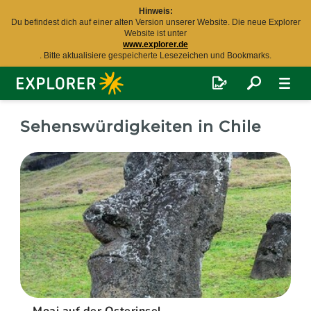
Hinweis:
Du befindest dich auf einer alten Version unserer Website. Die neue Explorer
Website ist unter
www.explorer.de
. Bitte aktualisiere gespeicherte Lesezeichen und Bookmarks.
Explorer
Fernreisen
Sehenswürdigkeiten in Chile