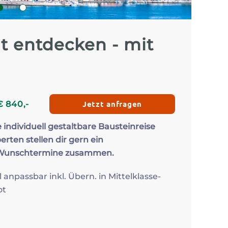
Zum Profil
Zum 
1
2
t entdecken - mit
Jetzt anfragen
€
840
,-
e individuell gestaltbare Bausteinreise
erten stellen dir gern ein
 Wunschtermine zusammen.
l anpassbar inkl. Übern. in Mittelklasse-
ot