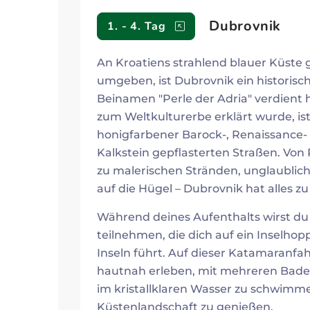
Reiseverlauf
Dubrovnik
1. - 4. Tag
An Kroatiens strahlend blauer Küste
umgeben, ist Dubrovnik ein historisch
Beinamen "Perle der Adria" verdient 
zum Weltkulturerbe erklärt wurde, is
honigfarbener Barock-, Renaissance-
Kalkstein gepflasterten Straßen. Von
zu malerischen Stränden, unglaublic
auf die Hügel – Dubrovnik hat alles zu
Während deines Aufenthalts wirst du
teilnehmen, die dich auf ein Inselho
Inseln führt. Auf dieser Katamaranfah
hautnah erleben, mit mehreren Badest
im kristallklaren Wasser zu schwim
Küstenlandschaft zu genießen.