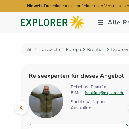
Hinweis:
Du befindest dich auf einer alten Version unse
Explorer
Alle R
Fernreisen
Reiseziele
Europa
Kroatien
Dubrovni
Home
Reiseexperten für dieses Angebot
ver
Reisebüro Frankfurt
explorer.de
E-Mail:
frankfurt@explorer.de
Bild
Südafrika, Japan,
Vorheriges
Australien...