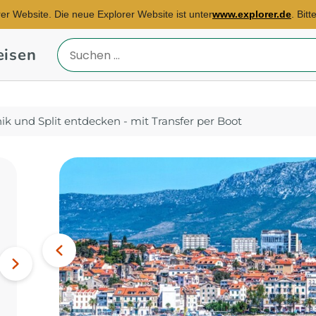
rer Website. Die neue Explorer Website ist unter
www.explorer.de
. Bit
eisen
Reiseland
eingeben
k und Split entdecken - mit Transfer per Boot
Reisebüro Freiburg
E-Mail:
julia.roths@explorer.de
Bild
Vorheriges
Ägypten, Kenia, Marokko...
Nächstes
Bild