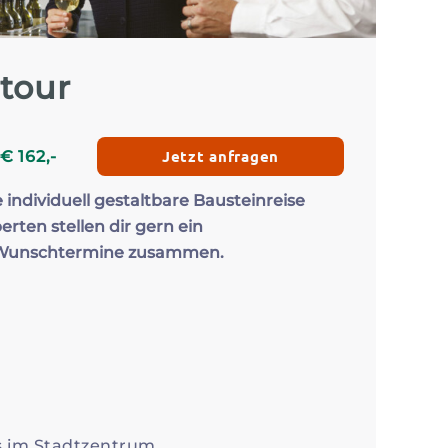
Zum Profil
Zum 
tour
Jetzt anfragen
€
162
,-
e individuell gestaltbare Bausteinreise
erten stellen dir gern ein
 Wunschtermine zusammen.
s im Stadtzentrum