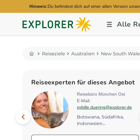
Hinweis:
Du befindest dich auf einer alten Version unse
Explorer
Alle R
Fernreisen
Reiseziele
Australien
New South Wale
Home
Reiseexperten für dieses Angebot
en
Reisebüro München Ost
E-Mail:
explorer.de
sybille.duering@explorer.de
Bild
Vorheriges
Botswana, Südafrika,
Indonesien...