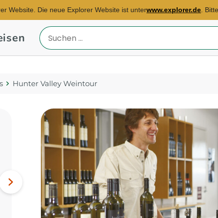
rer Website. Die neue Explorer Website ist unter
www.explorer.de
. Bit
eisen
Reiseland
eingeben
s
Hunter Valley Weintour
Reisebüro Dresden
E-Mail:
carola.preisse@explorer.de
Südafrika, China,
Nächstes
Hongkong...
Bild