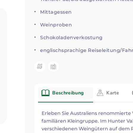
Mittagessen
Weinproben
Schokoladenverkostung
englischsprachige Reiseleitung/Fah
Kategorie:
Beschreibung
Karte
Beschreibung
Erleben Sie Australiens renommierte 
familiären Kleingruppe. Im Hunter V
verschiedenen Weingütern auf dem P