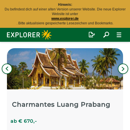
Hinweis:
Du befindest dich auf einer alten Version unserer Website. Die neue Explorer
Website ist unter
www.explorer.de
. Bitte aktualisiere gespeicherte Lesezeichen und Bookmarks.
Explorer
Fernreisen
Bild
iges
Nä
Bil
Charmantes Luang Prabang
ab
€
670
,-