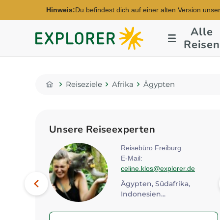
Hinweis:
Du befindest dich auf einer alten Version unse
Alle
Explorer
Reisen
Fernreisen
Reiseziele
Afrika
Ägypten
Home
Unsere Reiseexperten
Reisebüro Freiburg
E-Mail:
explorer.de
celine.klos@explorer.de
Bild
Vorheriges
Ägypten, Türkei, Europa...
Ägypten, Südafrika,
Indonesien...