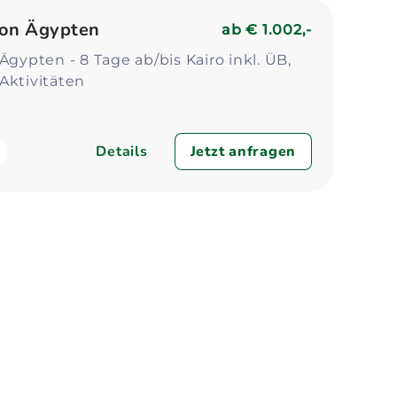
Zum Profil
Zum 
von Ägypten
ab
€ 1.002,-
Ägypten - 8 Tage ab/bis Kairo inkl. ÜB,
Aktivitäten
Details
Jetzt anfragen