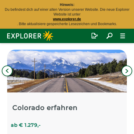
Hinweis:
Du befindest dich auf einer alten Version unserer Website. Die neue Explorer
Website ist unter
www.explorer.de
. Bitte aktualisiere gespeicherte Lesezeichen und Bookmarks.
Explorer
Fernreisen
Bild
iges
Nä
Bil
Colorado erfahren
ab
€
1.279
,-