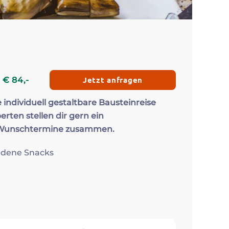
Zum Profil
Zum 
Jetzt anfragen
b
€
84
,-
e individuell gestaltbare Bausteinreise
erten stellen dir gern ein
 Wunschtermine zusammen.
iedene Snacks