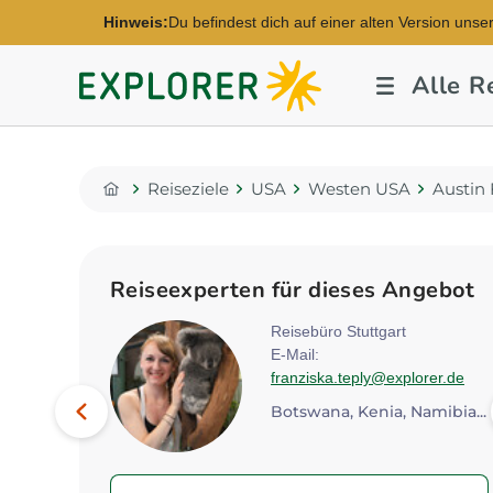
Hinweis:
Du befindest dich auf einer alten Version unse
Explorer
Alle R
Fernreisen
Reiseziele
USA
Westen USA
Austin
Home
Reiseexperten für dieses Angebot
Mitte
Reisebüro Stuttgart
E-Mail:
statravel.de
franziska.teply@explorer.de
Bild
Vorheriges
Botswana, Kenia, Namibia...