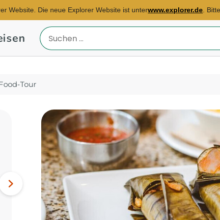
rer Website. Die neue Explorer Website ist unter
www.explorer.de
. Bit
eisen
Reiseland
eingeben
 Food-Tour
Reisebüro Stuttgart
E-Mail:
helen.curtis@explorer.de
Botswana, Namibia,
Nächstes
Simbabwe...
Bild