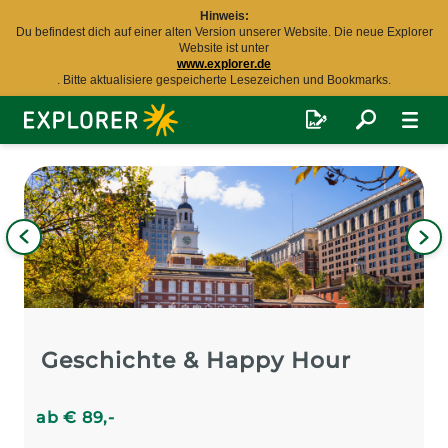
Hinweis:
Du befindest dich auf einer alten Version unserer Website. Die neue Explorer
Website ist unter
www.explorer.de
. Bitte aktualisiere gespeicherte Lesezeichen und Bookmarks.
Explorer
Fernreisen
Bild
iges
Nä
Bil
Geschichte & Happy Hour
ab
€
89
,-