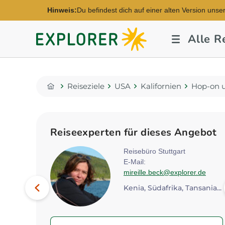
Hinweis:
Du befindest dich auf einer alten Version unse
Explorer
Alle R
Fernreisen
Reiseziele
USA
Kalifornien
Hop-on u
Home
Reiseexperten für dieses Angebot
rg
Reisebüro Stuttgart
E-Mail:
@explorer.de
mireille.beck@explorer.de
Bild
Vorheriges
Botswana, Kenia, Namibia...
Kenia, Südafrika, Tansania...