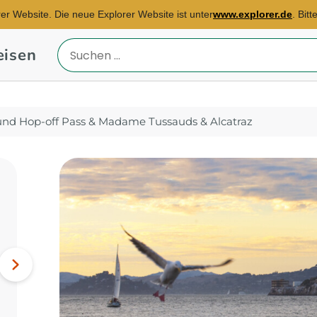
rer Website. Die neue Explorer Website ist unter
www.explorer.de
. Bit
eisen
Reiseland
eingeben
nd Hop-off Pass & Madame Tussauds & Alcatraz
Reisebüro Hamburg
E-Mail:
lamia.tessin@explorer.de
Südafrika, China,
Nächstes
Indonesien...
Bild