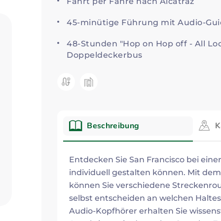
Fahrt per Fähre nach Alcatraz
45-minütige Führung mit Audio-Gu
48-Stunden "Hop on Hop off - All Loo
Doppeldeckerbus
Kategorie:
Beschreibung
K
Beschreibung
Entdecken Sie San Francisco bei einer 
individuell gestalten können. Mit d
können Sie verschiedene Streckenro
selbst entscheiden an welchen Haltest
Audio-Kopfhörer erhalten Sie wissen