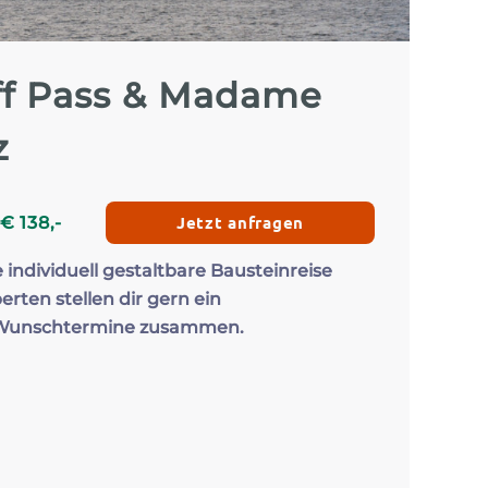
Zum Profil
Zum 
ff Pass & Madame
z
Jetzt anfragen
€
138
,-
e individuell gestaltbare Bausteinreise
erten stellen dir gern ein
 Wunschtermine zusammen.