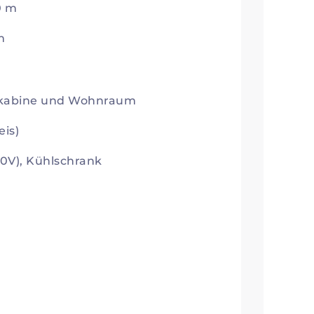
0 m
m
erkabine und Wohnraum
is)
10V), Kühlschrank