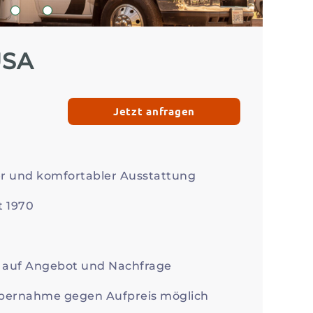
Zum Profil
Zum 
2
3
USA
Jetzt anfragen
r und komfortabler Ausstattung
t 1970
d auf Angebot und Nachfrage
bernahme gegen Aufpreis möglich