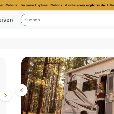
rer Website. Die neue Explorer Website ist unter
www.explorer.de
. Bit
eisen
Reiseland
eingeben
Reisebüro Bremen
E-Mail:
bremen@explorer.de
Bild
Vorheriges
Thailand, Griechenland,
Spanien...
Nächstes
Bild