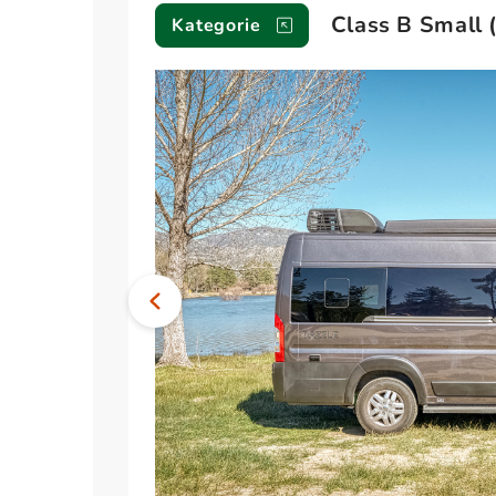
Fahrzeuge
Class B Small 
Kategorie
Bild
Vorheriges