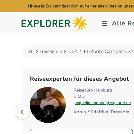
Hinweis:
Du befindest dich auf einer alten Version unse
Explorer
Alle R
Fernreisen
Reiseziele
USA
El Monte Camper USA
Home
Reiseexperten für dieses Angebot
rt
Reisebüro Hamburg
E-Mail:
xplorer.de
jacqueline.senne@explorer.de
Bild
Vorheriges
Botswana, Kenia, Namibia...
Kenia, Südafrika, Tansania...