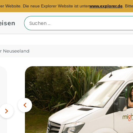
rer Website. Die neue Explorer Website ist unter
www.explorer.de
. Bit
eisen
Reiseland
eingeben
r Neuseeland
Reisebüro Düsseldorf
E-Mail:
Bild
vera.wilhelm@explorer.de
Vorheriges
Südafrika, Swasiland,
Nächstes
Hongkong...
Bild