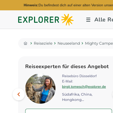
Hinweis:
Du befindest dich auf einer alten Version unse
Explorer
Alle R
Fernreisen
Reiseziele
Neuseeland
Mighty Campe
Home
Reiseexperten für dieses Angebot
ver
Reisebüro Düsseldorf
explorer.de
E-Mail:
birgit.tomesch@explorer.de
Bild
Vorheriges
Südafrika, China,
Hongkong...