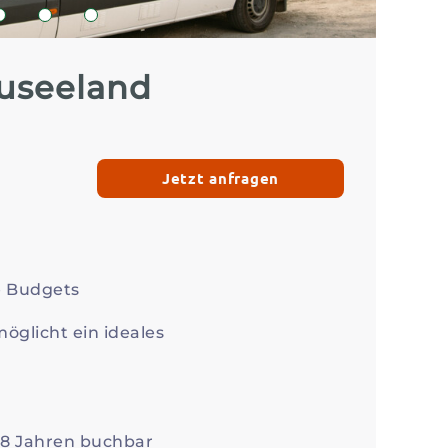
Zum Profil
Zum 
2
3
4
useeland
Jetzt anfragen
e Budgets
öglicht ein ideales
18 Jahren buchbar