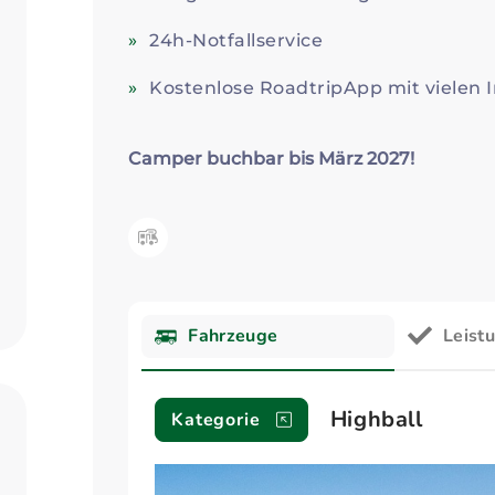
24h-Notfallservice
Kostenlose RoadtripApp mit vielen I
Camper buchbar bis März 2027!
Kategorie:
Fahrzeuge
Leist
Fahrzeuge
Highball
Kategorie