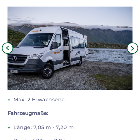
Bild
iges
Nä
Bil
Max. 2 Erwachsene
Fahrzeugmaße:
Länge: 7,05 m - 7,20 m