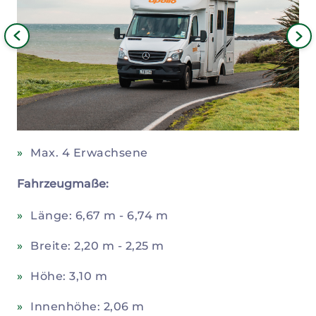
Bild
iges
Nä
Bil
Max. 4 Erwachsene
Fahrzeugmaße:
Länge: 6,67 m - 6,74 m
Breite: 2,20 m - 2,25 m
Höhe: 3,10 m
Innenhöhe: 2,06 m