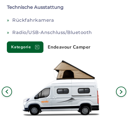
Technische Ausstattung
Rückfahrkamera
Radio/USB-Anschluss/Bluetooth
Endeavour Camper
Kategorie
Bild
iges
Nä
Bil