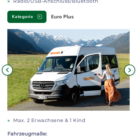
Radio/USB-Anschluss/Bluetooth
Euro Plus
Kategorie
Bild
iges
Nä
Bil
Max. 2 Erwachsene & 1 Kind
Fahrzeugmaße: