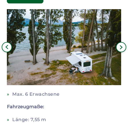
Bild
iges
Nä
Bil
Max. 6 Erwachsene
Fahrzeugmaße:
Länge: 7,55 m