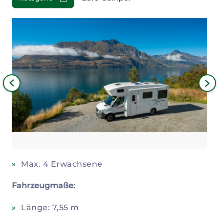
Bild
iges
Nä
Bil
Max. 4 Erwachsene
Fahrzeugmaße:
Länge: 7,55 m