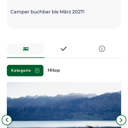
Camper buchbar bis März 2027!
Fahrzeuge
Hitop
Kategorie
Bild
iges
Nä
Bil