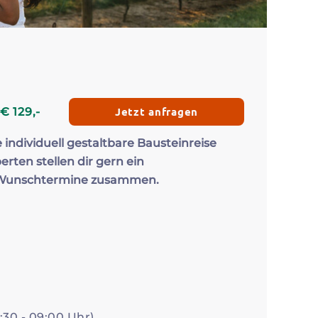
Zum Profil
Zum 
Jetzt anfragen
€
129
,-
e individuell gestaltbare Bausteinreise
erten stellen dir gern ein
 Wunschtermine zusammen.
e
:30 - 09:00 Uhr)