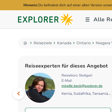
Hinweis:
Du befindest dich auf einer alten Version unse
Explorer
Alle R
Fernreisen
Reiseziele
Kanada
Ontario
Niagara
Home
Reiseexperten für dieses Angebot
ver
Reisebüro Stuttgart
E-Mail:
orer.de
mireille.beck@explorer.de
Bild
Vorheriges
Kenia, Südafrika, Tansania...