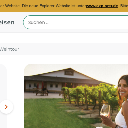
rer Website. Die neue Explorer Website ist unter
www.explorer.de
. Bit
eisen
Reiseland
eingeben
 Weintour
Reisebüro Dresden
E-Mail:
dana.bogner@explorer.de
Südafrika, Indonesien,
Nächstes
Singapur...
Bild