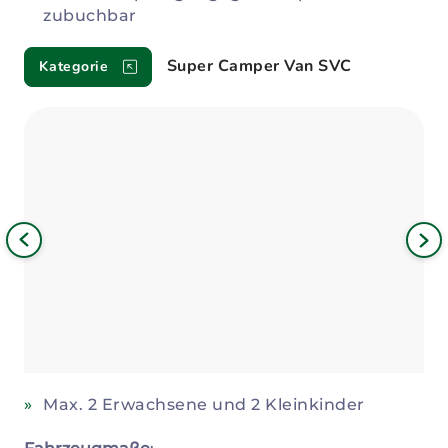
zubuchbar
Super Camper Van SVC
Kategorie
Bild
iges
Nä
Bil
Max. 2 Erwachsene und 2 Kleinkinder