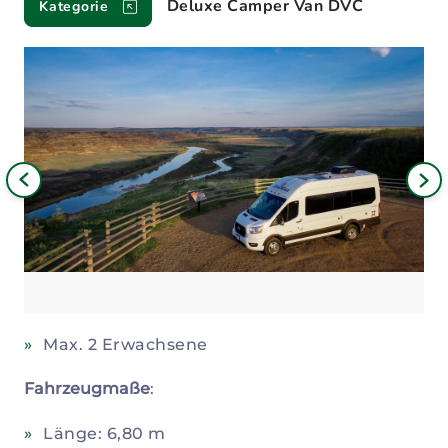
Deluxe Camper Van DVC
Kategorie
Bild
iges
Nä
Bil
Max. 2 Erwachsene
Fahrzeugmaße
:
Länge: 6,80 m