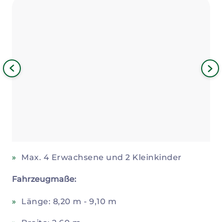
Bild
iges
Nä
Bil
Max. 4 Erwachsene und 2 Kleinkinder
Fahrzeugmaße:
Länge: 8,20 m - 9,10 m