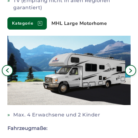
TV (Empfang nicht in allen Regionen
garantiert)
MHL Large Motorhome
Kategorie
Bild
iges
Nä
Bil
Max. 4 Erwachsene und 2 Kinder
Fahrzeugmaße: