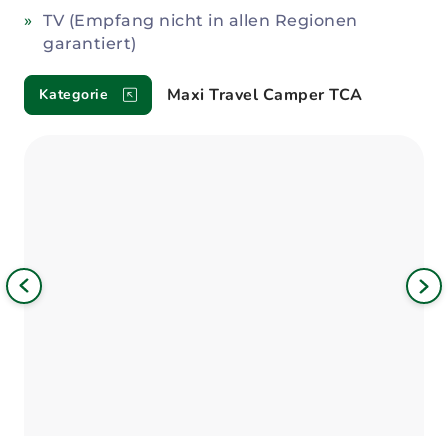
TV (Empfang nicht in allen Regionen
garantiert)
Maxi Travel Camper TCA
Kategorie
Bild
iges
Nä
Bil