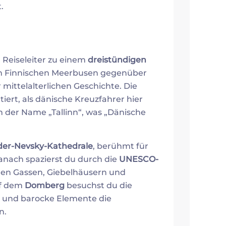
.
 Reiseleiter zu einem
dreistündigen
t am Finnischen Meerbusen gegenüber
 mittelalterlichen Geschichte. Die
atiert, als dänische Kreuzfahrer hier
h der Name „Tallinn“, was „Dänische
der-Nevsky-Kathedrale
, berühmt für
nach spazierst du durch die
UNESCO-
len Gassen, Giebelhäusern und
uf dem
Domberg
besuchst du die
e und barocke Elemente die
n.