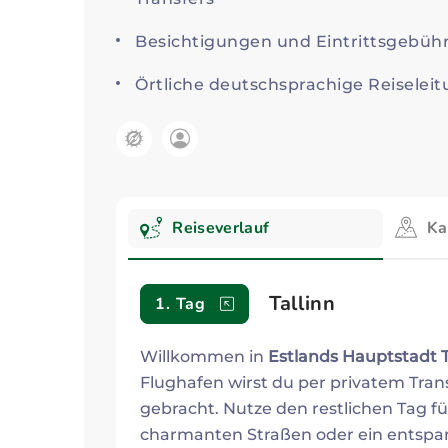
Besichtigungen und Eintrittsgeb
Örtliche deutschsprachige Reiseleit
Kategorie:
Reiseverlauf
Ka
Reiseverlauf
Tallinn
1. Tag
Willkommen in
Estlands Hauptstadt T
Flughafen wirst du per privatem Tran
gebracht. Nutze den restlichen Tag f
charmanten Straßen oder ein entspa