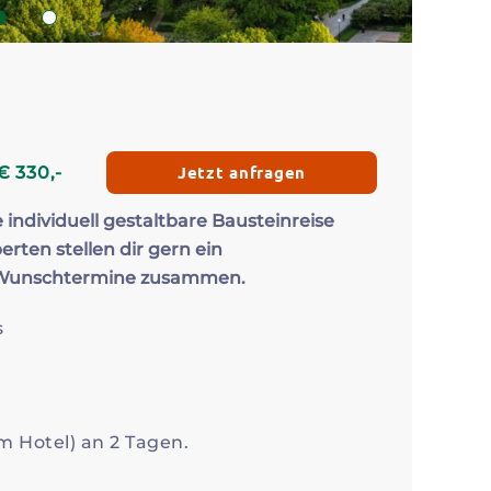
Zum Profil
Zum 
1
2
Jetzt anfragen
€
330
,-
e individuell gestaltbare Bausteinreise
erten stellen dir gern ein
 Wunschtermine zusammen.
s
m Hotel) an 2 Tagen.