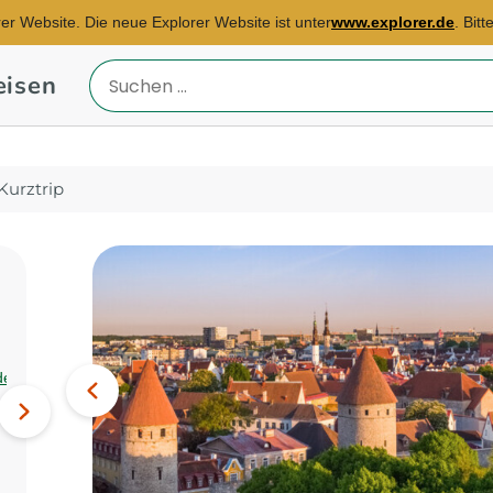
rer Website. Die neue Explorer Website ist unter
www.explorer.de
. Bit
eisen
Reiseland
eingeben
 Kurztrip
Reisebüro Essen
E-Mail:
Bild
de
tetiana.korytska@explorer.de
Vorheriges
Ägypten, Türkei, Europa...
Nächstes
Bild