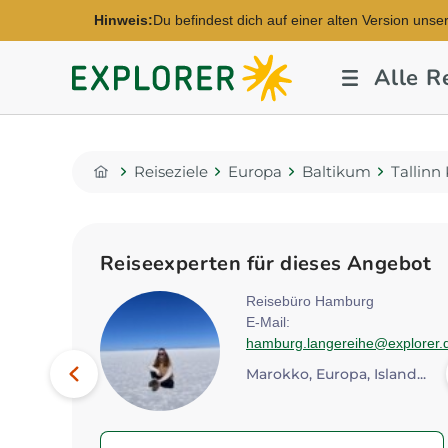
Hinweis:
Du befindest dich auf einer alten Version unse
Explorer
Alle R
Fernreisen
Reiseziele
Europa
Baltikum
Tallinn
Home
Reiseexperten für dieses Angebot
rt
Reisebüro Hamburg
explorer.de
E-Mail:
hamburg.langereihe@explorer.
Bild
Vorheriges
Marokko, Europa, Island...