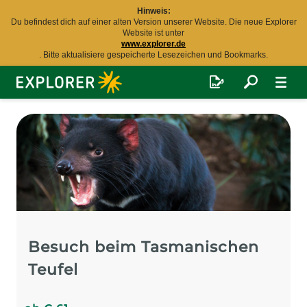
Hinweis:
Du befindest dich auf einer alten Version unserer Website. Die neue Explorer
Website ist unter
www.explorer.de
. Bitte aktualisiere gespeicherte Lesezeichen und Bookmarks.
Explorer
Fernreisen
Besuch beim Tasmanischen
Teufel