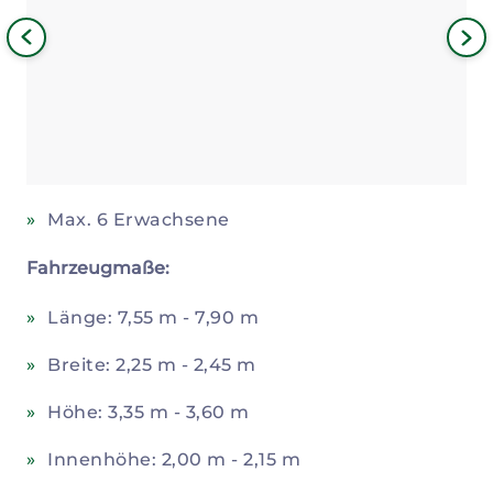
Bild
iges
Nä
Bil
Max. 6 Erwachsene
Fahrzeugmaße:
Länge: 7,55 m - 7,90 m
Breite: 2,25 m - 2,45 m
Höhe: 3,35 m - 3,60 m
Innenhöhe: 2,00 m - 2,15 m