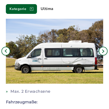
Fahrzeuge
Ultima
Kategorie
Bild
iges
Nä
Bil
Max. 2 Erwachsene
Fahrzeugmaße: