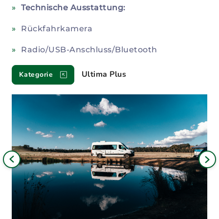
Technische Ausstattung:
Rückfahrkamera
Radio/USB-Anschluss/Bluetooth
Ultima Plus
Kategorie
Bild
iges
Nä
Bil