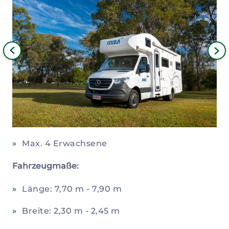
Bild
iges
Nä
Bil
Max. 4 Erwachsene
Fahrzeugmaße:
Länge: 7,70 m - 7,90 m
Breite: 2,30 m - 2,45 m